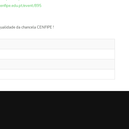
cenfipe.edu.pt/event/895
qualidade da chancela CENFIPE !