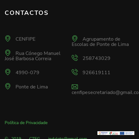
CONTACTOS
CENFIPE
Agrupamento de
Escolas de Ponte de Lima
Rua Cónego Manuel
258743029
José Barbosa Correia
4990-079
926619111
Ponte de Lima
cenfipesecretariado@gmail.c
Política de Privacidade
© 2019 - CTEG - indaleto@gmail.com.