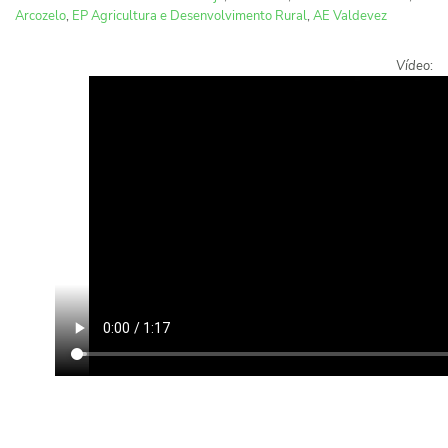
Arcozelo
,
EP Agricultura e Desenvolvimento Rural
,
AE Valdevez
Vídeo
: