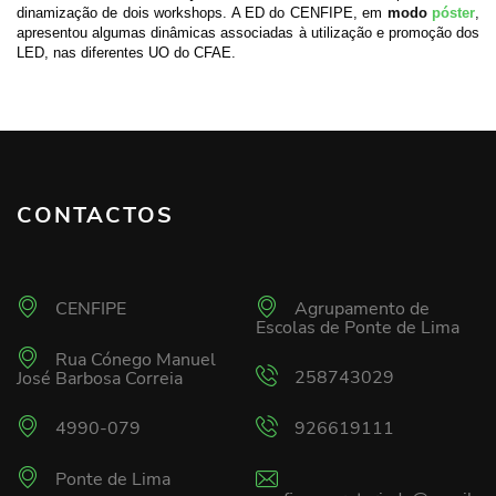
dinamização de dois workshops. A ED do CENFIPE, em
modo
póster
,
apresentou algumas dinâmicas associadas à utilização e promoção dos
LED, nas diferentes UO do CFAE.
CONTACTOS
CENFIPE
Agrupamento de
Escolas de Ponte de Lima
Rua Cónego Manuel
258743029
José Barbosa Correia
4990-079
926619111
Ponte de Lima