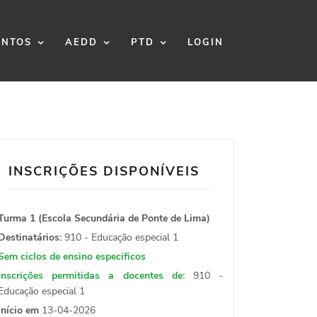
NTOS
AEDD
PTD
LOGIN
INSCRIÇÕES DISPONÍVEIS
Turma 1 (Escola Secundária de Ponte de Lima)
Destinatários:
910 - Educação especial 1
Sem ciclos de ensino especificos
Inscrições permitidas a docentes de:
910 -
Educação especial 1
Início em
13-04-2026