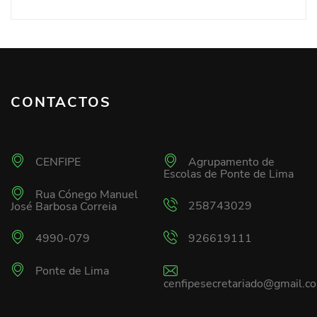
CONTACTOS
CENFIPE
Agrupamento de
Escolas de Ponte de Lima
Rua Cónego Manuel
258743029
José Barbosa Correia
4990-079
926619111
Ponte de Lima
cenfipesecretariado@gmail.c