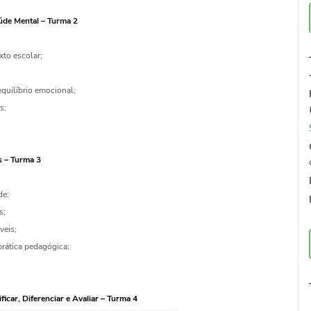
úde Mental – Turma 2
to escolar;
quilíbrio emocional;
s;
s – Turma 3
de;
s;
veis;
prática pedagógica;
ficar, Diferenciar e Avaliar – Turma 4