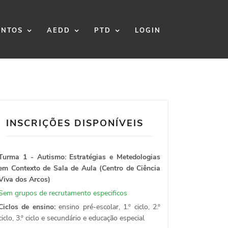
NTOS
AEDD
PTD
LOGIN
INSCRIÇÕES DISPONÍVEIS
Turma 1 - Autismo: Estratégias e Metedologias
em Contexto de Sala de Aula (Centro de Ciência
Viva dos Arcos)
Sem grupos de recrutamento especificos
Ciclos de ensino:
ensino pré-escolar, 1.º ciclo, 2.º
ciclo, 3.º ciclo e secundário e educação especial