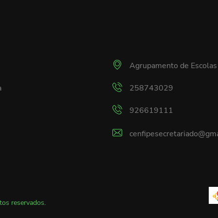
Agrupamento de Escolas
a
258743029
926619111
cenfipesecretariado@gma
tos reservados.