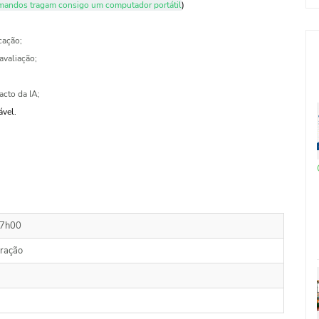
ormandos tragam consigo um computador portátil
)
cação;
avaliação;
acto da IA;
ável.
17h00
ração