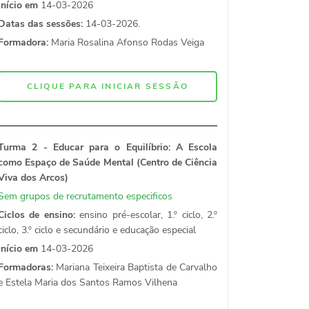
Início em
14-03-2026
Datas das sessões:
14-03-2026.
Formadora:
Maria Rosalina Afonso Rodas Veiga
CLIQUE PARA INICIAR SESSÃO
Turma 2 - Educar para o Equilíbrio: A Escola
como Espaço de Saúde Mental (Centro de Ciência
Viva dos Arcos)
Sem grupos de recrutamento especificos
Ciclos de ensino:
ensino pré-escolar, 1.º ciclo, 2.º
ciclo, 3.º ciclo e secundário e educação especial
Início em
14-03-2026
Formadoras:
Mariana Teixeira Baptista de Carvalho
e Estela Maria dos Santos Ramos Vilhena