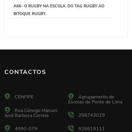
A66- O RUGBY NA ESCOLA. DO TAG RUGBY AO
BITOQUE RUGBY.
CONTACTOS
CENFIPE
Agrupamento de
Escolas de Ponte de Lima
Rua Cónego Manuel
258743029
José Barbosa Correia
4990-079
926619111