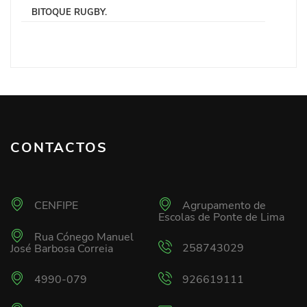
BITOQUE RUGBY.
CONTACTOS
CENFIPE
Agrupamento de
Escolas de Ponte de Lima
Rua Cónego Manuel
258743029
José Barbosa Correia
4990-079
926619111