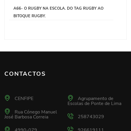
A66- O RUGBY NA ESCOLA. DO TAG RUGBY AO
BITOQUE RUGBY.
CONTACTOS
CENFIPE
Agrupamento de
Escolas de Ponte de Lima
Rua Cónego Manuel
258743029
José Barbosa Correia
4990-079
926619111