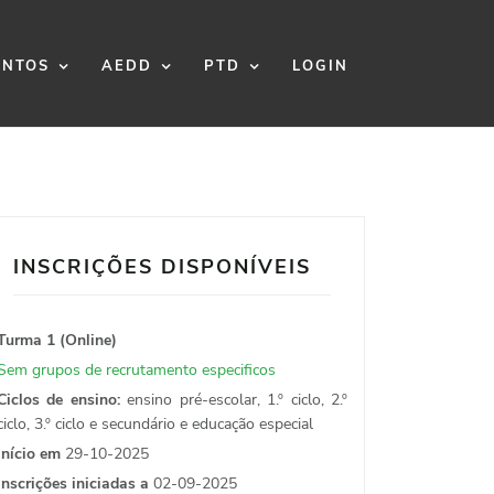
NTOS
AEDD
PTD
LOGIN
INSCRIÇÕES DISPONÍVEIS
Turma 1 (Online)
Sem grupos de recrutamento especificos
Ciclos de ensino:
ensino pré-escolar, 1.º ciclo, 2.º
ciclo, 3.º ciclo e secundário e educação especial
Início em
29-10-2025
Inscrições iniciadas a
02-09-2025