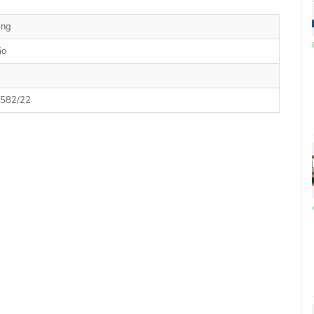
ing
ão
582/22