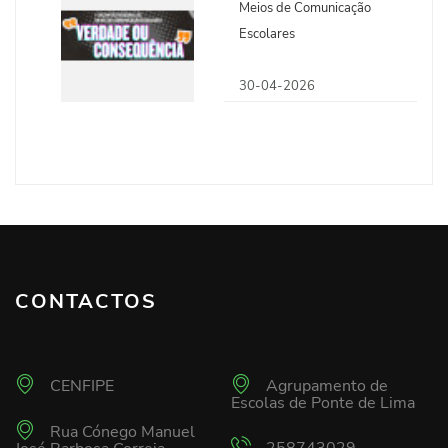
Meios de Comunicação
Escolares
30-04-2026
CONTACTOS
CENFIPE
Agrupamento de
Escolas de Ponte de Lima
Rua Cónego Manuel
258743029