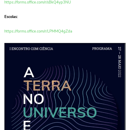
https://forms.office.com/r/sBkQ4yp3NU
Escolas:
https://forms.office.com/r/LPMMQ4gZda