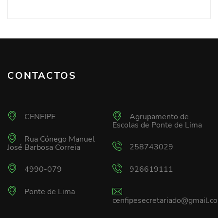
CONTACTOS
CENFIPE
Agrupamento de
Escolas de Ponte de Lima
Rua Cónego Manuel
258743029
José Barbosa Correia
4990-079
926619111
Ponte de Lima
cenfipesecretariado@gmail.c