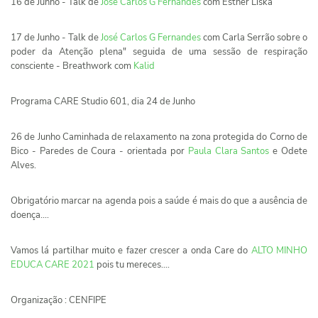
16 de Junho - Talk de
José Carlos G Fernandes
com Esther Liska
17 de Junho - Talk de
José Carlos G Fernandes
com Carla Serrão sobre o
poder da Atenção plena" seguida de uma sessão de respiração
consciente - Breathwork com
Kalid
Programa CARE Studio 601, dia 24 de Junho
26 de Junho Caminhada de relaxamento na zona protegida do Corno de
Bico - Paredes de Coura - orientada por
Paula Clara Santos
e Odete
Alves.
Obrigatório marcar na agenda pois a saúde é mais do que a ausência de
doença....
Vamos lá partilhar muito e fazer crescer a onda Care do
ALTO MINHO
EDUCA CARE 2021
pois tu mereces....
Organização : CENFIPE