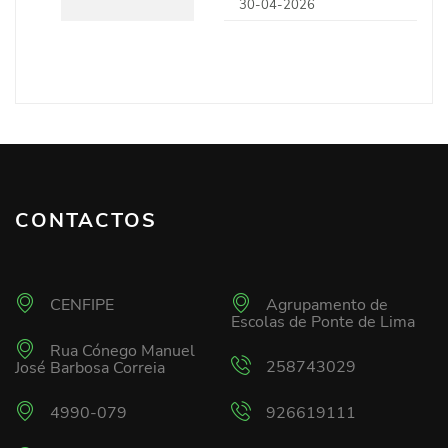
30-04-2026
CONTACTOS
CENFIPE
Agrupamento de
Escolas de Ponte de Lima
Rua Cónego Manuel
258743029
José Barbosa Correia
4990-079
926619111